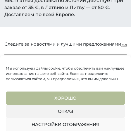
Бесплатная доставка по Эстонии действует при
заказе от 35 €, в Латвию и Литву — от 50 €.
Доставляем по всей Европе.
Следите за новостями и лучшими предложениями
Camellia Boutique OÜ
Условия продажи
Магазин чая и кофе
Мы используем файлы cookie, чтобы обеспечить вам наилучшее
Как купить
info@camellia.ee
использование нашего веб-сайта. Если вы продолжите
+372 528 4510
пользоваться сайтом, мы предположим, что вы им довольны.
Политика конфиденциальности
Tallinn, Kadaka tee 63, корпус C, каб. 128 (здание FORUS)
Возврат
Доставка
ХОРОШО
Способы оплаты
О нас
ОТКАЗ
НАСТРОЙКИ ОТОБРАЖЕНИЯ