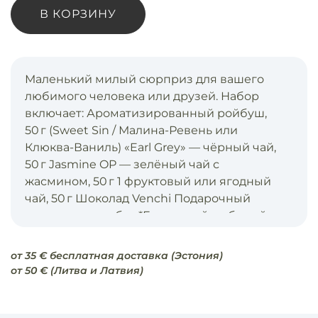
В КОРЗИНУ
Маленький милый сюрприз для вашего
любимого человека или друзей. Набор
включает: Ароматизированный ройбуш,
50 г (Sweet Sin / Малина-Ревень или
Клюква-Ваниль) «Earl Grey» — чёрный чай,
50 г Jasmine OP — зелёный чай с
жасмином, 50 г 1 фруктовый или ягодный
чай, 50 г Шоколад Venchi Подарочный
пакет или коробка *Если какой-либо чай
отсутствует на момент заказа, мы
гарантируем замену на аналогичный чай.
от 35 € бесплатная доставка (Эстония)
от 50 € (Литва и Латвия)