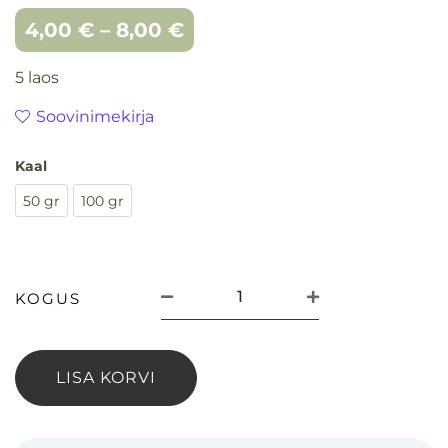
4,00
€
–
8,00
€
5 laos
Soovinimekirja
Kaal
50 gr
100 gr
LISA KORVI