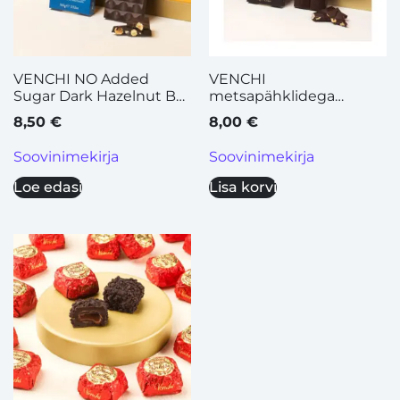
VENCHI NO Added
VENCHI
Sugar Dark Hazelnut Bar
metsapähklidega
100 g
tumešokolaad, 95g
8,50
€
8,00
€
Soovinimekirja
Soovinimekirja
Loe edasi
Lisa korvi