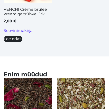
VENCHI Crème brûlée
kreemiga trühvel, 1tk
2,00
€
Soovinimekirja
Loe edasi
Enim müüdud