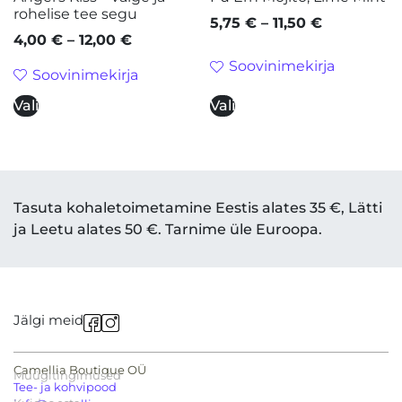
rohelise tee segu
5,75
€
–
11,50
€
4,00
€
–
12,00
€
Soovinimekirja
Soovinimekirja
Vali
Vali
Tasuta kohaletoimetamine Eestis alates 35 €, Lätti
ja Leetu alates 50 €. Tarnime üle Euroopa.
Jälgi meid
Camellia Boutique OÜ
Müügitingimused
Tee- ja kohvipood