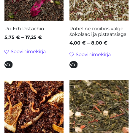
Pu-Erh Pistachio
Roheline rooibos valge
šokolaadi ja pistaatsiaga
5,75
€
–
17,25
€
4,00
€
–
8,00
€
Soovinimekirja
Soovinimekirja
Vali
Vali