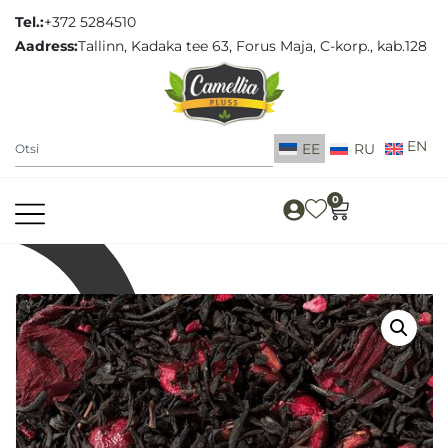
Tel.:
+372 5284510
Aadress:
Tallinn, Kadaka tee 63, Forus Maja, C-korp., kab.128
EE
RU
0