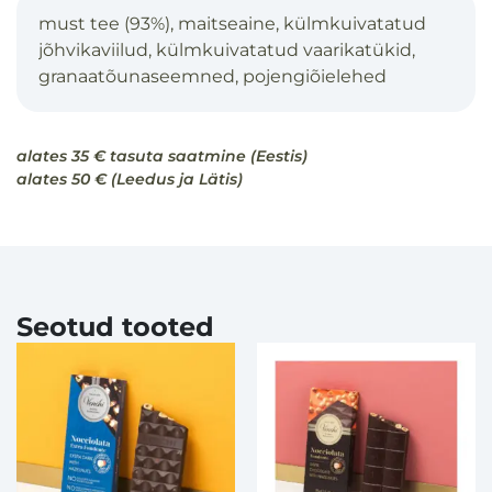
must tee (93%), maitseaine, külmkuivatatud
jõhvikaviilud, külmkuivatatud vaarikatükid,
granaatõunaseemned, pojengiõielehed
alates 35 € tasuta saatmine (Eestis)
alates 50 € (Leedus ja Lätis)
Seotud tooted