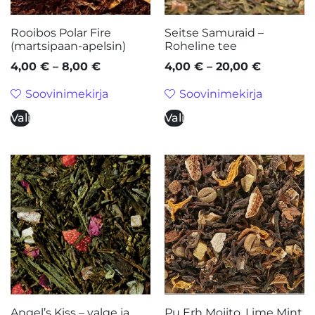
Rooibos Polar Fire
Seitse Samuraid –
(martsipaan-apelsin)
Roheline tee
4,00
€
–
8,00
€
4,00
€
–
20,00
€
Soovinimekirja
Soovinimekirja
Vali
Vali
Angel’s Kiss – valge ja
Pu Erh Mojito, Lime Mint