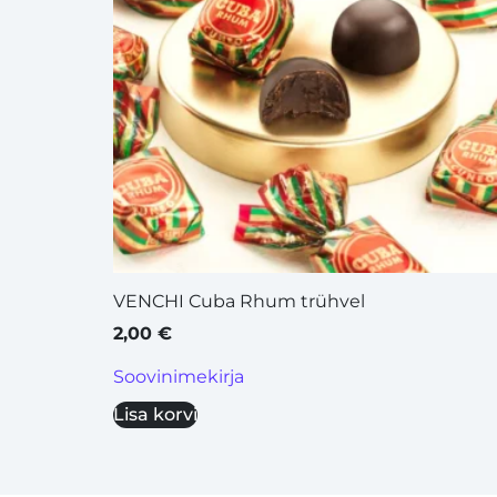
VENCHI Cuba Rhum trühvel
2,00
€
Soovinimekirja
Lisa korvi