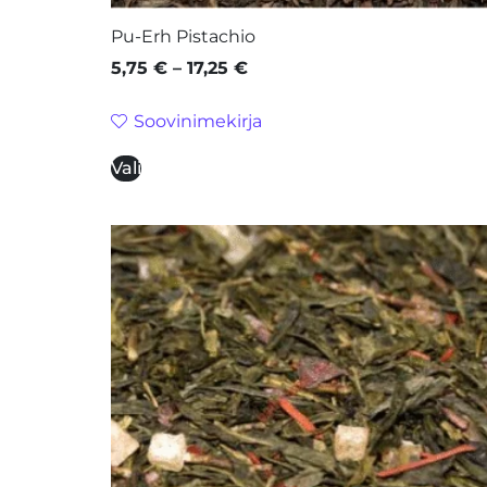
Pu-Erh Pistachio
5,75
€
–
17,25
€
Soovinimekirja
Vali