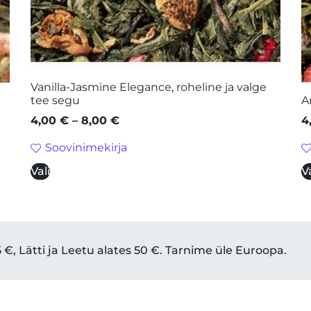
Vanilla-Jasmine Elegance, roheline ja valge
tee segu
A
4,00
€
–
8,00
€
4
Soovinimekirja
Vali
Va
€, Lätti ja Leetu alates 50 €. Tarnime üle Euroopa.