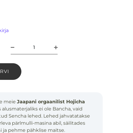
irja
ORVI
e meie
Jaapani orgaanilist Hojicha
s alusmaterjaliks ei ole Bancha, vaid
titud Sencha lehed. Lehed jahvatatakse
rleva pärlmulli-masina abil, säilitades
i ja pehme pähklise maitse.