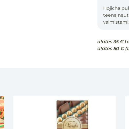
Hojicha pu
teena naut
valmistami
lisamiseks
Kasvupiirk
alates 35 € t
Tõmbamise
alates 50 € (