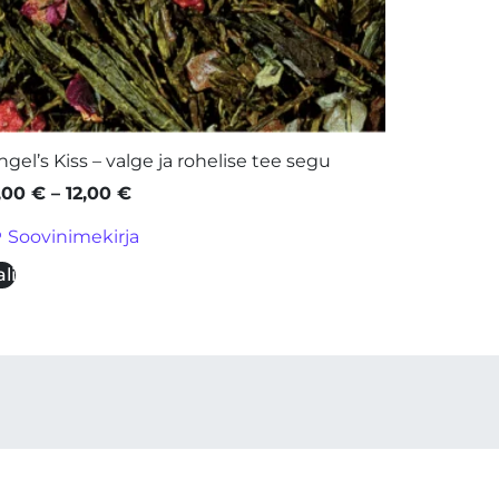
ngel’s Kiss – valge ja rohelise tee segu
,00
€
–
12,00
€
Soovinimekirja
li