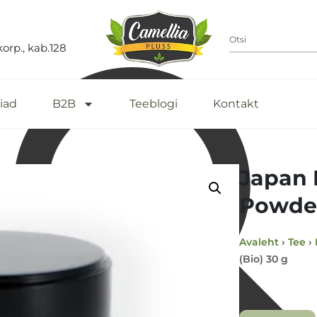
korp., kab.128
iad
B2B
Teeblogi
Kontakt
Japan 
Powder
Avaleht
›
Tee
›
(Bio) 30 g