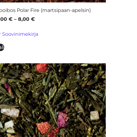
ooibos Polar Fire (martsipaan-apelsin)
,00
€
–
8,00
€
Soovinimekirja
li