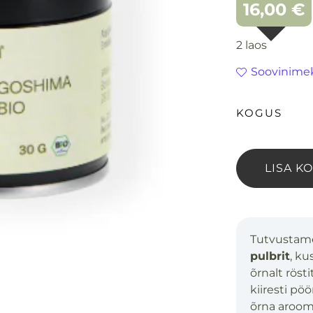
16,00
€
2 laos
Soovinimek
LISA K
Tutvustam
pulbrit
, ku
õrnalt rös
kiiresti pöö
õrna aroom