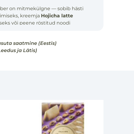
lber on mitmekülgne — sobib hästi
imiseks, kreemja
Hojicha latte
seks või peene röstitud noodi
 küpsetistes ja magustoitudes.
ond:
Shubushi, Kagoshima
asuta saatmine (Eestis)
 soovitus:
80 °C
Leedus ja Lätis)