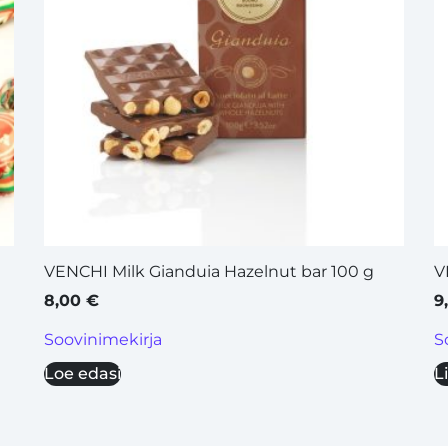
VENCHI Milk Gianduia Hazelnut bar 100 g
V
8,00
€
9
Soovinimekirja
S
Loe edasi
L