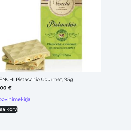
ENCHI Pistacchio Gourmet, 95g
,00
€
oovinimekirja
isa korvi