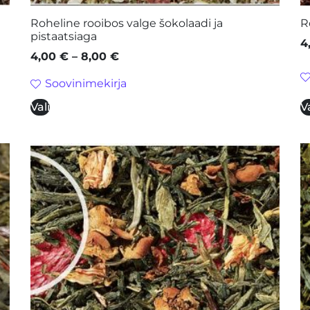
Roheline rooibos valge šokolaadi ja
R
pistaatsiaga
4
4,00
€
–
8,00
€
Soovinimekirja
Vali
Va